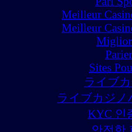
Pari Sp
Meilleur Casin
Meilleur Casin
Miglior
Parie
Sites Pou
ライブカ
ライブカジノ
KYC 인
안전한