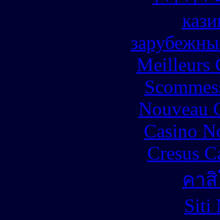
кази
зарубежны
Meilleurs 
Scommess
Nouveau C
Casino N
Cresus C
คาส
Siti