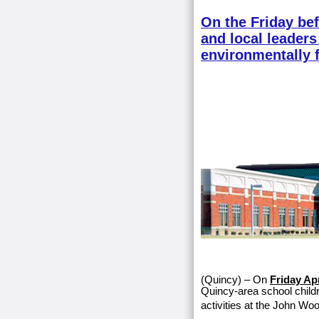
On the Friday be
and local leaders
environmentally f
(Quincy) – On
Friday Apr
Quincy-area school childre
activities at the John W